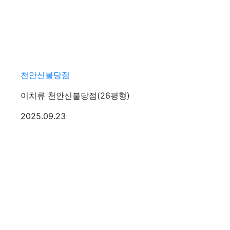
천안신불당점
이치류 천안신불당점(26평형)
등록일
2025.09.23