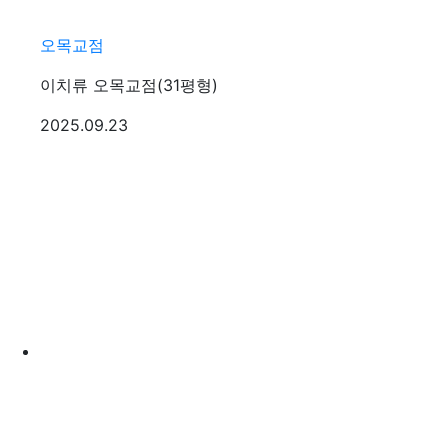
오목교점
이치류 오목교점(31평형)
등록일
2025.09.23