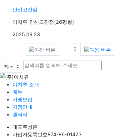
안산고잔점
이치류 안산고잔점(26평형)
등록일
2025.09.23
(current)
(next)
1
2
검색대상
검색어
검색하기
이치류 소개
메뉴
가맹모집
지점안내
갤러리
대표
주성준
사업자등록번호
874-86-01423