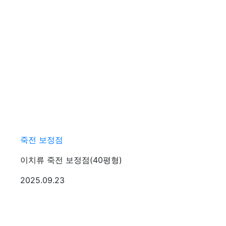
죽전 보정점
이치류 죽전 보정점(40평형)
등록일
2025.09.23