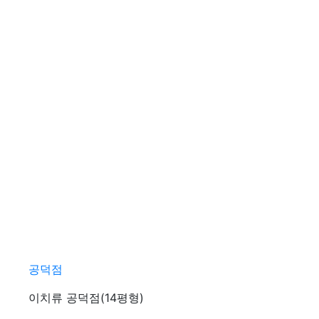
공덕점
이치류 공덕점(14평형)