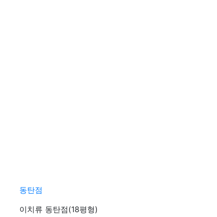
동탄점
이치류 동탄점(18평형)